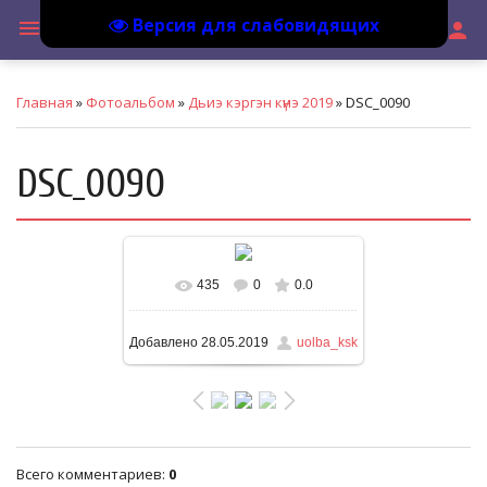
Версия для слабовидящих
МБУ
menu
search
person
Главная
»
Фотоальбом
»
Дьиэ кэргэн күнэ 2019
» DSC_0090
DSC_0090
435
0
0.0
В реальном размере
1600x1066
/ 329.3Kb
Добавлено
28.05.2019
uolba_ksk
Всего комментариев
:
0