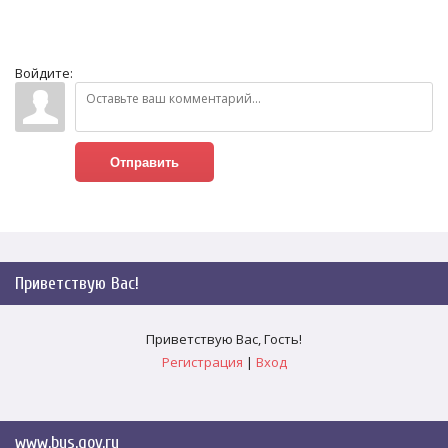
Войдите:
Отправить
Приветствую Вас
!
Приветствую Вас
,
Гость
!
Регистрация
|
Вход
www.bus.gov.ru