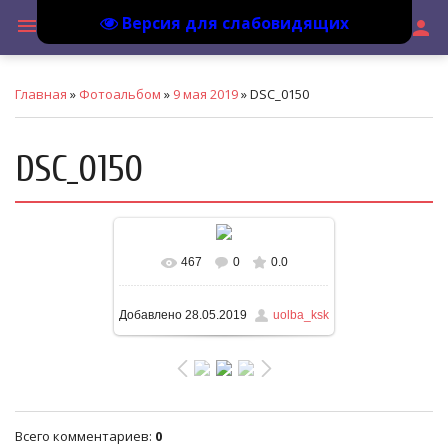
Версия для слабовидящих
МБУ
menu
search
person
Главная
»
Фотоальбом
»
9 мая 2019
» DSC_0150
DSC_0150
467
0
0.0
В реальном размере
1600x1066
/ 228.0Kb
Добавлено
28.05.2019
uolba_ksk
Всего комментариев
:
0