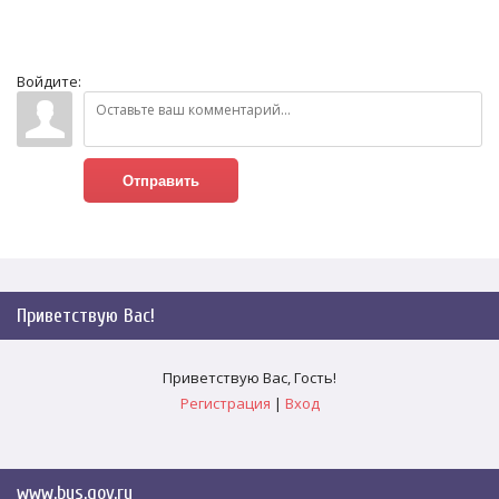
Войдите:
Отправить
Приветствую Вас
!
Приветствую Вас
,
Гость
!
Регистрация
|
Вход
www.bus.gov.ru