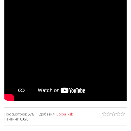
Просмотров
:
576
Добавил
:
uolba_ksk
Рейтинг
:
0.0
/
0