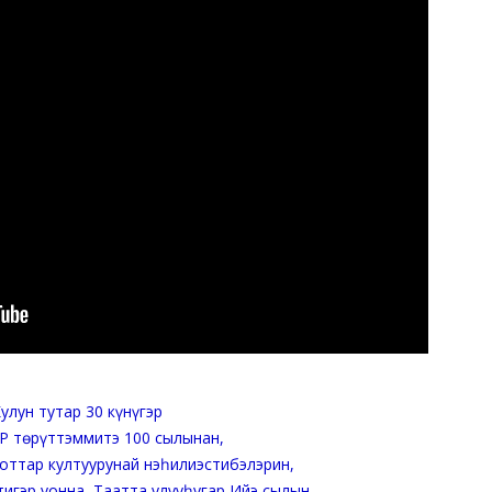
улун тутар 30 күнүгэр
Р төрүттэммитэ 100 сылынан,
оттар култуурунай нэһилиэстибэлэрин,
гэр уонна Таатта улууһугар Ийэ‍‍‍‍ сылын