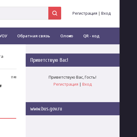
Регистрация
|
Вход
УОУ
Обратная связь
Олоҥхо
QR - код
та
Приветствую Вас
!
Приветствую Вас
,
Гость
!
,
17:48
Регистрация
|
Вход
www.bus.gov.ru