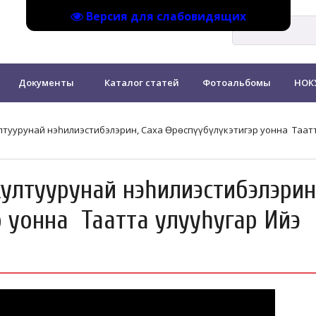
Версия для слабовидящих
Документы
Каталог статей
Фотоальбомы
НОК
лтуурунай нэһилиэстибэлэрин, Саха Өрөспүүбүлүкэтигэр уонна Таат
ултуурунай нэһилиэстибэлэрин
р уонна Таатта улууһугар Ийэ