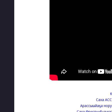
К
Саха АСС
Арассыыйаҕа нору
Саха Өрөспүүбүлүкэти