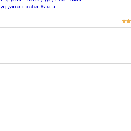
 үөрүүлээх тэрээһин буолла.