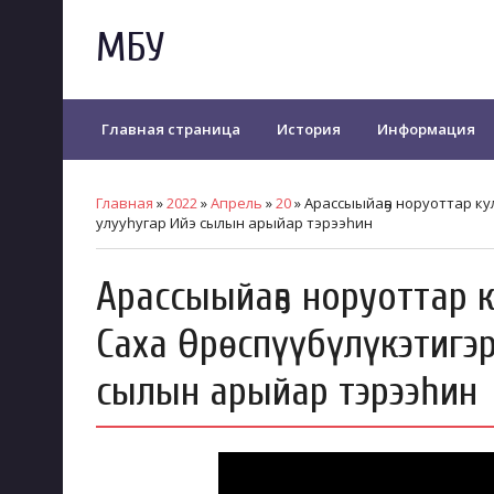
МБУ
Главная страница
История
Информация
Положение о клубных формированиях
АФИША
Главная
»
2022
»
Апрель
»
20
» Арассыыйаҕа норуоттар ку
улууһугар Ийэ сылын арыйар тэрээһин
Арассыыйаҕа норуоттар к
Саха Өрөспүүбүлүкэтигэ
сылын арыйар тэрээһин